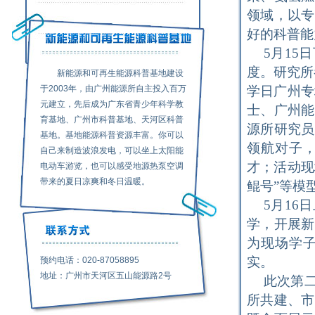
领域，以专
好的科普能
5月1
度。研究所
新能源和可再生能源科普基地建设
于2003年，由广州能源所自主投入百万
学日广州专
元建立，先后成为广东省青少年科学教
士、广州能
育基地、广州市科普基地、天河区科普
源所研究员
基地。基地能源科普资源丰富。你可以
领航对子
自己来制造波浪发电，可以坐上太阳能
才；活动现
电动车游览，也可以感受地源热泵空调
带来的夏日凉爽和冬日温暖。
鲲号”等模
5月1
学，开展新
为现场学
实。
预约电话：020-87058895
地址：广州市天河区五山能源路2号
此次第
所共建、市