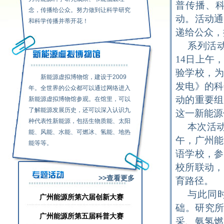
普传播、
念，传播给公众。努力做到让科学研究
动。活动通
和科学传播并蒂开花！
递给公众，
系列活
14日上午
验学校，为
新能源虚拟博物馆，建设于2009
发电》的科
年。全世界的公众都可以通过网络进入
动的重要组
新能源虚拟博物馆参观。在馆里，可以
了解能源发展历史，还可以深入认识九
这一新能源
种代表性新能源，包括生物质能、太阳
本次活
能、风能、水能、可燃冰、氢能、地热
午，广州能
能等等。
语学校，参
校所联动，
>>查看更多
育路径。
与此同
广州能源所第六届创新大赛
础。研究所
广州能源所第五届科普大赛
采、氨氢燃