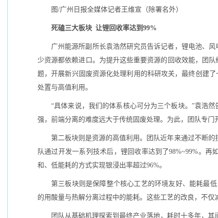
图/广州日报全媒体记者王维宣（除署名外）
死磕三大板块 让锂回收率达到99%
广州能源所副所长袁浩然研究员告诉记者，锂电池、风
少资源都依赖进口。为提升这些重要资源的回收效能，团队
题，开展新兴固废资源化处理利用的科研攻关，最终创建了
处置与高值利用。
“具体来说，我们的体系核心可分为三个板块。”袁浩然
强，前端分离的难度远大于传统固废处理。为此，团队专门开
第二板块则是资源的高值利用。团队近年来通过不断的技
队通过开发一系列技术后，锂回收率达到了98%~99%。
和、低能耗的方式实现银浸出率超过96%。
第三板块则是保障整个核心工艺的环境友好、能耗最低
的用酸量与热解分离过程中的能耗。这些工艺的改良，不仅减
团队从基础机理探索到最终产业落地，耗时十多年，其