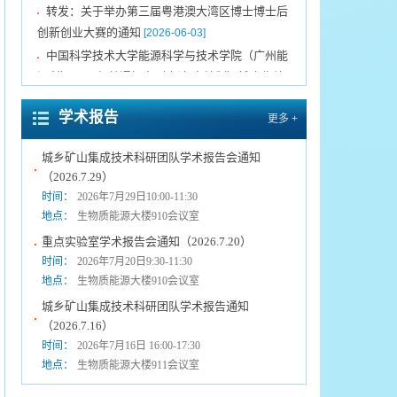
转发：关于举办第三届粤港澳大湾区博士博士后
▪
创新创业大赛的通知
[2026-06-03]
中国科学技术大学能源科学与技术学院（广州能
▪
源所）2026年普通招考（申请-考核制）博士生综
合考核实施细则
[2026-04-15]
关于延长2026年博士研究生报名时间的通告
学术报告
更多 +
▪
[2026-03-31]
城乡矿山集成技术科研团队学术报告会通知
（2026.7.29）
中国科学院广州能源研究所声明
[2021-12-10]
▪
时间：
2026年7月29日10:00-11:30
转发《关于发布第三届粤港澳大湾区博士博士后
▪
地点：
生物质能源大楼910会议室
创新创业大赛揭榜领题赛张榜项目榜单的公告》
重点实验室学术报告会通知（2026.7.20）
[2026-07-09]
时间：
2026年7月20日9:30-11:30
中国科学技术大学能源科学与技术学院（广州能
▪
地点：
生物质能源大楼910会议室
源所）2026年新能源科学营报名通知（第二期）
城乡矿山集成技术科研团队学术报告通知
[2026-07-01]
（2026.7.16）
转发：关于举办第三届粤港澳大湾区博士博士后
▪
时间：
2026年7月16日 16:00-17:30
创新创业大赛的通知
[2026-06-03]
地点：
生物质能源大楼911会议室
中国科学技术大学能源科学与技术学院（广州能
▪