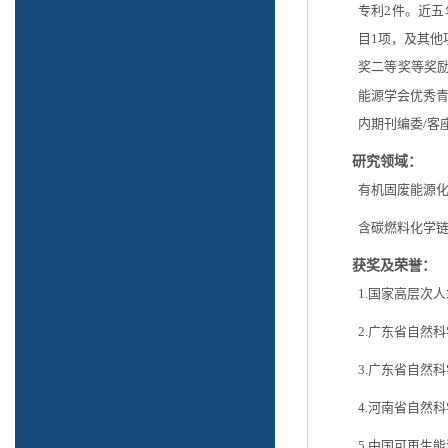
专利
2
件。近五
目
1
项，及其他
奖二等奖等奖
能源学会优秀
内期刊编委
/
客
研究领域：
有机固废能源
含碳燃料化学
获奖及荣誉：
1
.国家高层次
2
.广东省自然
3
.广东省自然
4
.河南省自然
5
.中国可再生