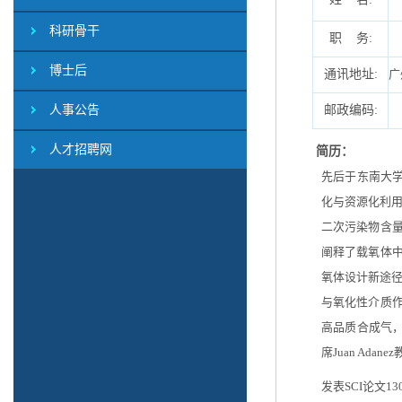
科研骨干
职 务:
博士后
通讯地址:
广
人事公告
邮政编码:
人才招聘网
简历：
先后于东南大
化与资源化利
二次污染物含
阐释了载氧体
氧体设计新途
与氧化性介质
高品质合成气
席
Juan Adanez
发表
SCI
论文
13