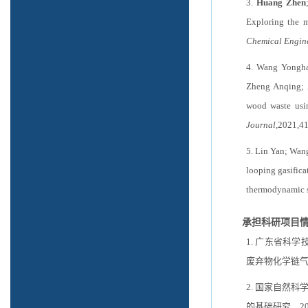
3.
Huang Zhen
Exploring the m
Chemical Engin
4. Wang Yongh
Zheng Anqing;
wood waste usin
Journal
,2021,
5. Lin Yan; Wan
looping gasifica
thermodynamic s
承担科研项目
1.
广东省科学
废弃物化学链
2.
国家自然科
的基础研究，
2