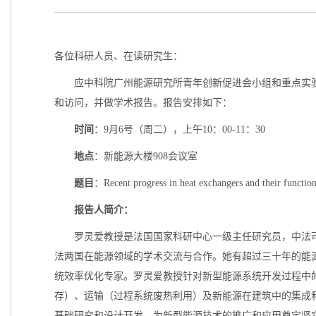
各位科研人员、在读研究生：
应中科院广州能源研究所青年创新促进会小组和重点实
和访问，并做学术报告。报告安排如下：
时间
：
9
月
6
号（周二），上午
10
：
00-11
：
30
地点
：新能源大楼
908
会议室
题目
：
Recent progress in heat exchangers and their function
报告人简介：
罗灵爱教授是法国国家科研中心一级主任研究员，中法
法两国在能源领域的学术交流与合作。她有超过三十年的能
统效率优化专家。罗灵爱教授针对新型能源系统开发过程中
存）、运输（过程系统废热利用）及新能源在建筑中的集成
基础研究和设计开发，为新型能源技术的推广和应用奠定坚