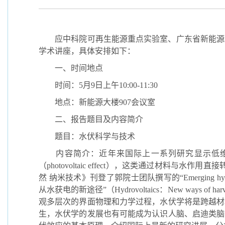
应中科院可再生能源重点实验室、广东省新能源和
学术讲座，具体安排如下：
一、时间地点
时间：
5
月
9
日上午
10:00-11:30
地点：新能源大楼
907
会议室
二、报告题目及内容简介
题目：水伏科学与技术
内容简介：近年来国际上一系列研究显示低维
（
photovoltaic effect
），这类通过材料与水作用直接转
然 纳米技术》刊登了郭院士团队撰写的“
Emerging hyd
从水获电的新途径”（
Hydrovoltaics
：
New ways of harve
观多层次的界面物理和力学过程，水伏学将是跨越材
生，水伏学的发展也有可能成为认识人脑、启迪类脑