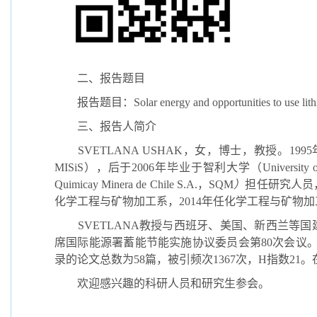
二、报告题目
报告题目：
Solar energy and opportunities to use lit
三、报告人简介
SVETLANA USHAK
，女，博士，教授。
1995
MISiS
），后于
2006
年毕业于智利大学（
University 
Quimicay Minera de Chile S.A.
，
SQM
）
担任研究人员
化学工程与矿物加工系，
2014
年任化学工程与矿物加
SVETLANA
教授与西班牙、美国、新西兰等国
席国际能源署蓄能节能实施协议委员会第
80
次会议
录的论文总数为
58
篇，被引频次
1367
次，
H
指数
21
。
欢迎感兴趣的科研人员和研究生参会。