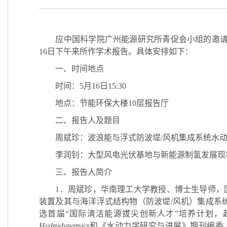
应中国科学院广州能源研究所青促会小组的邀
16
日下午来所作学术报告。具体安排如下：
一、时间地点
时间：
5
月
16
日
15:30
地点：节能环保大楼
10
层报告厅
二、报告人及题目
周斌珍：波浪能与浮式防波堤
/
风机集成系统水
李润钊
：大型风电光伏基地与新能源制氢发展现
三、报告人简介
1
．周斌珍，华南理工大学教授、博士生导师，
装置及其与海洋浮式结构物（防波堤
/
风机）集成系
选首届“国际清洁能源拔尖创新人才”培养计划，
Hydrodynamics
和《水动力学研究与进展》期刊编委