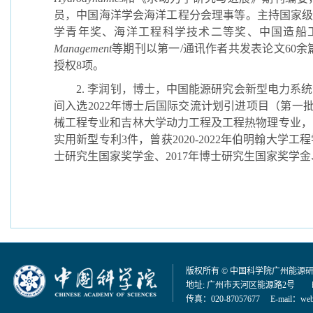
员，中国海洋学会海洋工程分会理事等。主持国家
学青年奖、海洋工程科学技术二等奖、中国造船
Management
等期刊以第一
/
通讯作者共发表论文
60
余
授权
8
项。
2.
李润钊，博士，中国能源研究会新型电力系统
间入选
2022
年博士后国际交流计划引进项目（第一
械工程专业和吉林大学动力工程及工程热物理专业，
实用新型专利
3
件，曾获
2020-2022
年伯明翰大学工程
士研究生国家奖学金、
2017
年博士研究生国家奖学金
版权所有 © 中国科学院广州能源
地址: 广州市天河区能源路2号 邮编：
传真：020-87057677 E-mail：
web