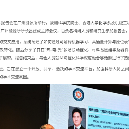
期学术报告会在广州能源所举行。欧洲科学院院士、香港大学化学系及机械工
。广州能源所所长吕建成主持会议，百余名科研人员和研究生参加报告会
交叉应用，系统阐述了如何通过可解释机器学习、高通量计算与原位表征等方
效转化。随后分享了其在“热-电-光”多场联动催化、材料基因组学及器
了展望。报告结束后，与会人员就AI与催化科学深度融合等话题进行了热
讲坛，旨在建立一个开放、共享、活跃的学术交流平台，加强科研人员之
的学术交流氛围。