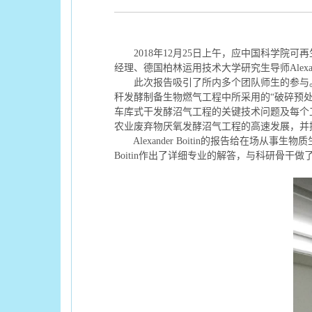
2018
年
12
月
25
日上午，应中国科学院可再
经理、德国柏林运用技术大学研究生导师
Alexa
此次报告吸引了所内多个团队师生的参与
秆发酵制备生物燃气工程中所采用的“破碎预
车库式干发酵沼气工程的关键技术问题及每个
农业废弃物厌氧发酵沼气工程的高速发展，并
Alexander Boitin
的报告给在场从事生物质
Boitin
作出了详细专业的解答，与科研骨干做