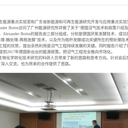
生能源重点实验室和广东省新能源和可再生能源研究开发与应用重点实验
nder Boitin
访问了广州能源研究所并做了关于“德国沼气技术和政策介绍及
。
Alexander Boitin
的报告由三部分组成，分别是德国厌氧发酵技术、成功
处理
-
酶处理
-
两相发酵”技术，以及作为秸秆发酵成功关键所在的预处理技
工程的优势，提出余热利用是沼气工程持续发展的关键。同时报告介绍了
提到
2017
年德国新出台的能源政策。把沼气工程完全推向市场化。
生物化学转化技术研究的科研人员带来了新的思路和思考方向。针对会后
了深入交流，也为将来的合作提供了思路。