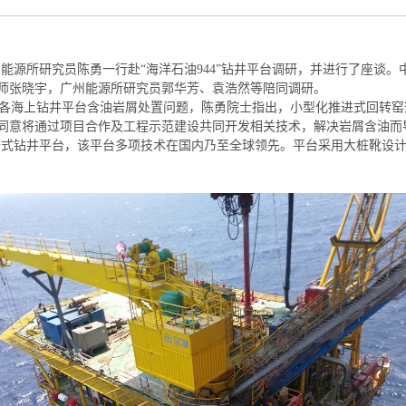
州能源所研究员陈勇
一行
赴
“
海洋石油
944”
钻井平台调研，并进行了座谈。
师张晓宇，广州能源所研究员郭华芳、袁浩然等陪同调研。
各海上钻井平台含油岩屑处置问题，陈勇院士指出，小型化推进式回转窑
同意将通过项目合作及工程示范建设共同开发相关技术，解决岩屑含油而
升式钻井平台，该平台多项技术在国内乃至全球领先。平台采用大桩靴设