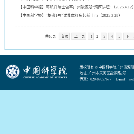
【中国科学报】郭旭升院士做客广州能源所“湾区讲坛”（2025.4.12
【中国科学报】“格盛1号”试养章红鱼起捕上市（2025.3.29）
共16页
首页
上一页
1
2
3
4
5
下一
版权所有 © 中国科学院广州能源
地址: 广州市天河区能源路2号 邮编：
传真：020-87057677 E-mail：
web