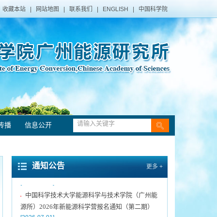
收藏本站
|
网站地图
|
联系我们
|
ENGLISH
|
中国科学院
传播
信息公开
中国科学院广州能源研究所声明
[2021-12-10]
▪
转发《关于发布第三届粤港澳大湾区博士博士后
▪
通知公告
更多 +
创新创业大赛揭榜领题赛张榜项目榜单的公告》
[2026-07-09]
中国科学技术大学能源科学与技术学院（广州能
▪
源所）2026年新能源科学营报名通知（第二期）
[2026-07-01]