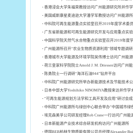
香港浸会大学朱福荣教授访问广州能源研究所并作学
美国威斯康星麦迪逊大学潘学军教授访问广州能源所
中科院可再生能源重点实验室召开2019年度学术委
广东省新能源和可再生能源研究开发与应用重点实验室
中国科学院天然气水合物重点实验室召开2019年度
广州能源所召开“农业生物质资源利用”领域专题调
香港城市大学能源及环境学院吴伟博士访问广州能源
荷兰皇家科学院院士Arnold J. M. Driessen访
陈勇院士一行调研“海洋石油944”钻井平台
中科院广州能源研究所举办新能源技术及节能技术公
日本中部大学Yoshihiko NINOMIYA教授来访并作
“可再生能源规划方法学和工具开发及应用”研讨会
中科院广州能源所与绿创中心联合举办“中国城市绿
埃克森美孚公司研发经理Rob Crane一行访问广州能
日本新能源产业技术综合研发机构访问广州能源所
德国BEB柏林生物质能有限公司总经理Alexander 