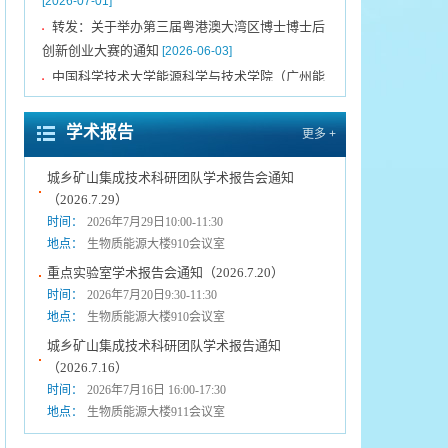
转发：关于举办第三届粤港澳大湾区博士博士后
▪
创新创业大赛的通知
[2026-06-03]
中国科学技术大学能源科学与技术学院（广州能
▪
源所）2026年普通招考（申请-考核制）博士生综
合考核实施细则
[2026-04-15]
学术报告
更多 +
关于延长2026年博士研究生报名时间的通告
▪
[2026-03-31]
城乡矿山集成技术科研团队学术报告会通知
（2026.7.29）
中国科学院广州能源研究所声明
时间：
2026年7月29日10:00-11:30
[2021-12-10]
▪
地点：
生物质能源大楼910会议室
转发《关于发布第三届粤港澳大湾区博士博士后
▪
重点实验室学术报告会通知（2026.7.20）
创新创业大赛揭榜领题赛张榜项目榜单的公告》
时间：
2026年7月20日9:30-11:30
[2026-07-09]
地点：
生物质能源大楼910会议室
中国科学技术大学能源科学与技术学院（广州能
▪
源所）2026年新能源科学营报名通知（第二期）
城乡矿山集成技术科研团队学术报告通知
（2026.7.16）
[2026-07-01]
时间：
2026年7月16日 16:00-17:30
转发：关于举办第三届粤港澳大湾区博士博士后
▪
地点：
生物质能源大楼911会议室
创新创业大赛的通知
[2026-06-03]
中国科学技术大学能源科学与技术学院（广州能
▪